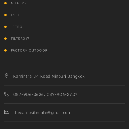
NITE IZE
ESBIT
JETBOIL
FILTER017
FACTORY OUTDOOR
Ramintra 84 Road Minburi Bangkok
087-906-2626, 087-906-2727
thecampsitecafe@gmail.com