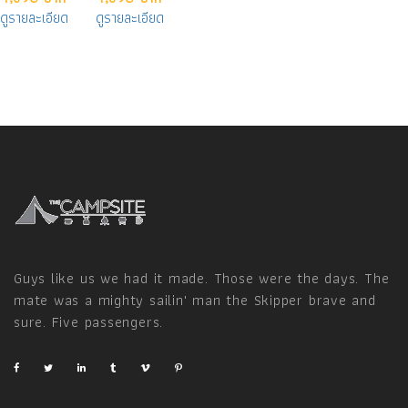
ดูรายละเอียด
ดูรายละเอียด
Guys like us we had it made. Those were the days. The
mate was a mighty sailin' man the Skipper brave and
sure. Five passengers.